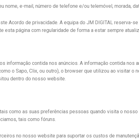
seu nome, e-mail, número de telefone e/ou telemóvel, morada, da
te Acordo de privacidade. A equipa do JM DIGITAL reserva-se a
 esta página com regularidade de forma a estar sempre atuali
s informação contida nos anúncios. A informação contida nos anú
 como o Sapo, Clix, ou outro), o browser que utilizou ao visitar o
isitou dentro do nosso website.
tais como as suas preferências pessoas quando visita o nosso 
ciamos, tais como fóruns.
ceiros no nosso website para suportar os custos de manutenção.