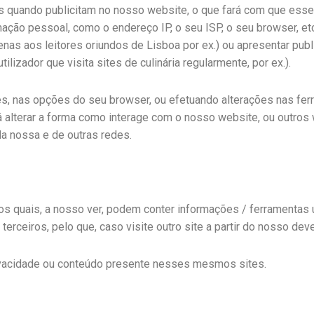
quando publicitam no nosso website, o que fará com que esses
o pessoal, como o endereço IP, o seu ISP, o seu browser, etc.
nas aos leitores oriundos de Lisboa por ex.) ou apresentar publi
lizador que visita sites de culinária regularmente, por ex.).
s, nas opções do seu browser, ou efetuando alterações nas fer
rá alterar a forma como interage com o nosso website, ou outros 
da nossa e de outras redes.
 os quais, a nosso ver, podem conter informações / ferramentas 
 terceiros, pelo que, caso visite outro site a partir do nosso de
ivacidade ou conteúdo presente nesses mesmos sites.